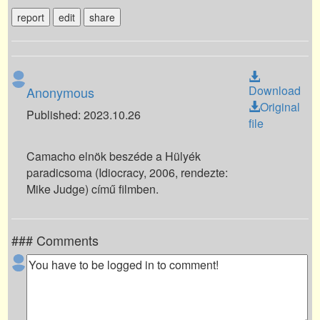
report
edit
share
Download
Anonymous
Original
Published: 2023.10.26
file
Camacho elnök beszéde a Hülyék
paradicsoma (Idiocracy, 2006, rendezte:
Mike Judge) című filmben.
### Comments